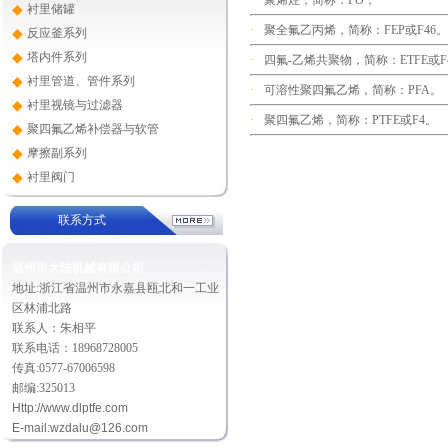
·
聚烯烃，简称：PO，
◆
衬里储罐
·
聚全氟乙丙烯，简称：FEP或F46。
◆
反应釜系列
◆
塔内件系列
·
四氟-乙烯共聚物，简称：ETFE或F
◆
衬里管道、管件系列
·
可溶性聚四氟乙烯，简称：PFA。
◆
衬里视镜与过滤器
·
聚四氟乙烯，简称：PTFE或F4。
◆
聚四氟乙烯补偿器与软管
◆
摩擦副系列
◆
衬里阀门
联系方式
温州市大陆机械有限公司
地址:浙江省温州市永嘉县瓯北和一工业
区林浦北路
联系人：朱相平
联系电话：18968728005
传真:0577-67006598
邮编:325013
Http://
www.dlptfe.com
E-mail:
wzdalu@126.com