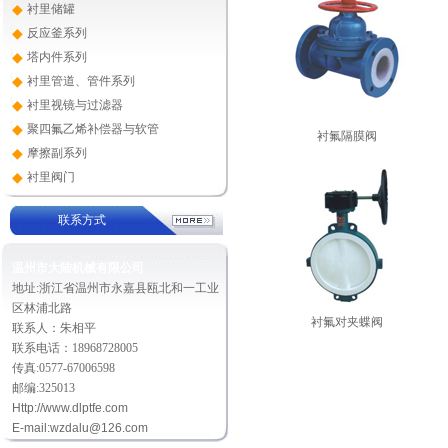
◆
衬里储罐
◆
反应釜系列
◆
塔内件系列
◆
衬里管道、管件系列
◆
衬里视镜与过滤器
◆
聚四氟乙烯补偿器与软管
衬氟隔膜阀
◆
摩擦副系列
◆
衬里阀门
联系方式
温州市大陆机械有限公司
地址:浙江省温州市永嘉县瓯北和一工业
区林浦北路
衬氟对夹蝶阀
联系人：朱相平
联系电话：18968728005
传真:0577-67006598
邮编:325013
Http://
www.dlptfe.com
E-mail:
wzdalu@126.com