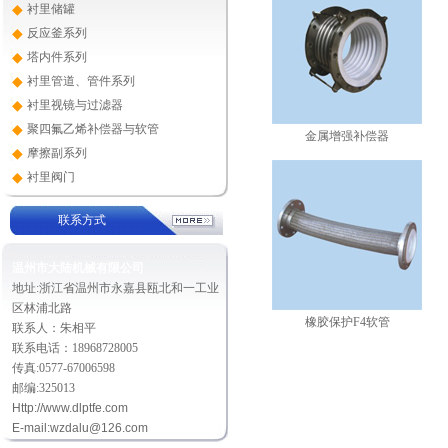
◆
衬里储罐
◆
反应釜系列
◆
塔内件系列
◆
衬里管道、管件系列
◆
衬里视镜与过滤器
◆
聚四氟乙烯补偿器与软管
金属增强补偿器
◆
摩擦副系列
◆
衬里阀门
联系方式
温州市大陆机械有限公司
地址:浙江省温州市永嘉县瓯北和一工业
区林浦北路
橡胶保护F4软管
联系人：朱相平
联系电话：18968728005
传真:0577-67006598
邮编:325013
Http://
www.dlptfe.com
E-mail:
wzdalu@126.com