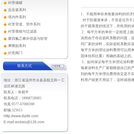
◆
衬里储罐
◆
反应釜系列
1、不能用单价来衡量涂料的经济
◆
塔内件系列
对于防腐漆来讲，不管是论升不
◆
衬里管道、管件系列
的干膜厚度的情况下，所耗用的
◆
衬里视镜与过滤器
2、每平方米的单价一定程度上能
虽然由于存在损耗系数的问题，
◆
聚四氟乙烯补偿器与软管
同厂家的涂料，实际损耗系数应
◆
摩擦副系列
每平方米的理论涂料费用可以用
◆
衬里阀门
固体份和比重）准确的基础上的
3、如何保证每平方米理论涂料费
联系方式
每家涂料生产厂家都根据自已的
到的每平方米理论费用肯定是不
料用户就更不用说了，这样就很
地址：浙江省温州市永嘉县瓯北和一工
业区林浦北路
联系人：朱相平
联系电话：18968728005
传真:0577-67006598
邮编:325013
Http://
www.dlptfe.com
E-mail:
wzdalu@126.com